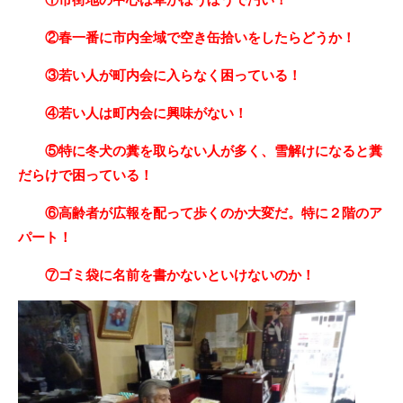
②春一番に市内全域で空き缶拾いをしたらどうか！
③若い人が町内会に入らなく困っている！
④若い人は町内会に興味がない！
⑤特に冬犬の糞を取らない人が多く、雪解けになると糞
だらけで困っている！
⑥高齢者が広報を配って歩くのか大変だ。特に２階のア
パート！
⑦ゴミ袋に名前を書かないといけないのか！