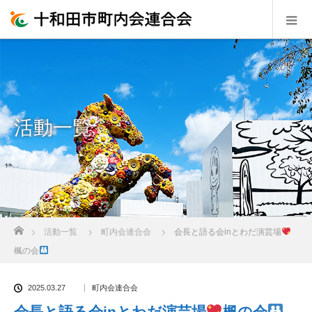
活動一覧
ホーム
活動一覧
町内会連合会
会長と語る会inとわだ演芸場
楓の会
2025.03.27
町内会連合会
会長と語る会inとわだ演芸場
楓の会