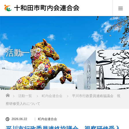
活動一覧
ホーム
活動一覧
町内会連合会
平川市行政委員連絡協議会 視
察研修受入れについて
2026.06.22
町内会連合会
平川市行政委員連絡協議会 視察研修受入