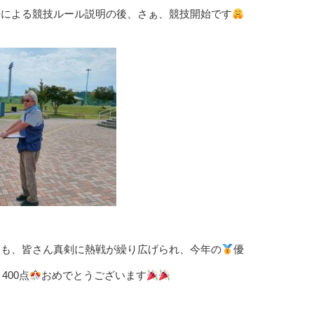
長による競技ルール説明の後、さぁ、競技開始です
つも、皆さん真剣に熱戦が繰り広げられ、今年の
優
400点
おめでとうございます