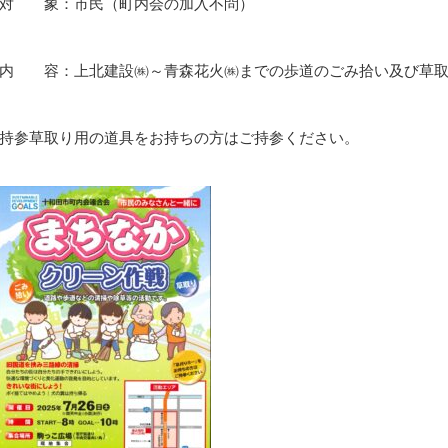
対 象：市民（町内会の加入不問）
内 容：上北建設㈱～青森花火㈱までの歩道のごみ拾い及び草取
持参草取り用の道具をお持ちの方はご持参ください。