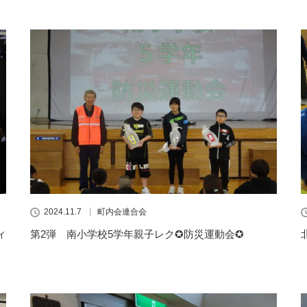
2024.11.7
町内会連合会
ィ
第2弾 南小学校5学年親子レク✪防災運動会✪