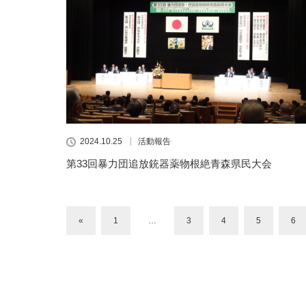
2024.10.25
活動報告
第33回暴力団追放銃器薬物根絶青森県民大会
«
1
…
3
4
5
6