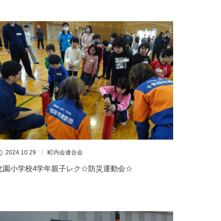
2024.10.29
町内会連合会
北園小学校4学年親子レク☆防災運動会☆